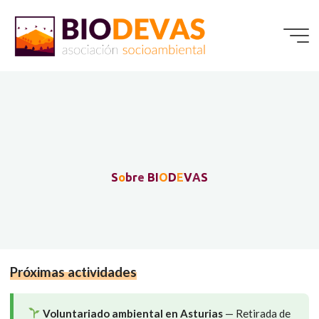
Saltar
al
contenido
S
o
b
r
e
B
I
O
D
E
V
A
S
Próximas actividades
Voluntariado ambiental en Asturias
— Retirada de