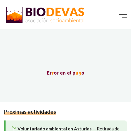
Saltar
al
contenido
E
r
r
o
r
e
n
e
l
p
a
g
o
Próximas actividades
Voluntariado ambiental en Asturias
— Retirada de