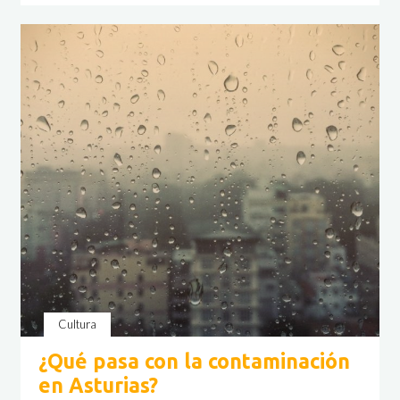
huerta
de
Toni,
agricultor
local
en
Villaviciosa"
Cultura
¿Qué pasa con la contaminación
en Asturias?