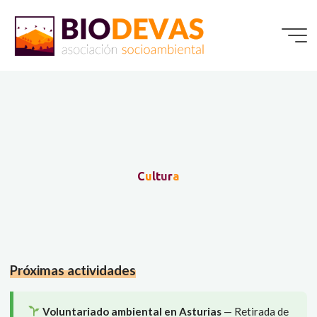
Saltar
al
contenido
C
u
l
t
u
r
a
Próximas actividades
Voluntariado ambiental en Asturias
— Retirada de