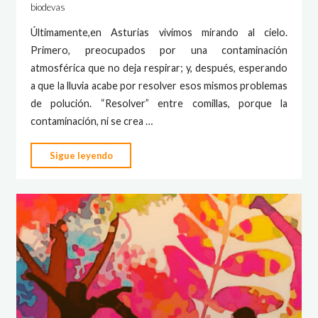
biodevas
Últimamente,en Asturias vivimos mirando al cielo.
Primero, preocupados por una contaminación
atmosférica que no deja respirar; y, después, esperando
a que la lluvia acabe por resolver esos mismos problemas
de polución. “Resolver” entre comillas, porque la
contaminación, ni se crea …
"¿Qué
Sigue leyendo
pasa
con
la
contaminación
en
Asturias?"