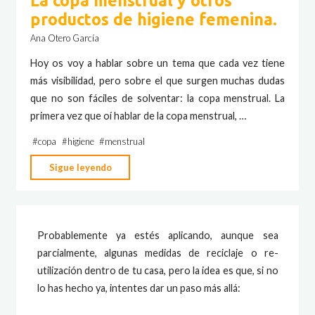
La copa menstrual y otros
productos de higiene femenina.
Ana Otero García
Hoy os voy a hablar sobre un tema que cada vez tiene
más visibilidad, pero sobre el que surgen muchas dudas
que no son fáciles de solventar: la copa menstrual. La
primera vez que oí hablar de la copa menstrual, …
#
copa
#
higiene
#
menstrual
"La
Sigue leyendo
copa
menstrual
y
Probablemente ya estés aplicando, aunque sea
otros
parcialmente, algunas medidas de reciclaje o re-
productos
utilización dentro de tu casa, pero la idea es que, si no
de
lo has hecho ya, intentes dar un paso más allá:
higiene
femenina."