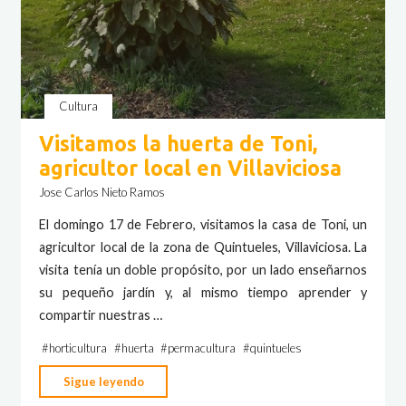
Cultura
Visitamos la huerta de Toni,
agricultor local en Villaviciosa
Jose Carlos Nieto Ramos
El domingo 17 de Febrero, visitamos la casa de Toni, un
agricultor local de la zona de Quintueles, Villaviciosa. La
visita tenía un doble propósito, por un lado enseñarnos
su pequeño jardín y, al mismo tiempo aprender y
compartir nuestras …
#
horticultura
#
huerta
#
permacultura
#
quintueles
"Visitamos
Sigue leyendo
la