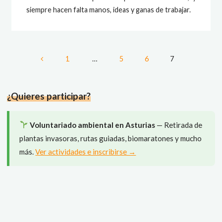
siempre hacen falta manos, ideas y ganas de trabajar.
1
…
5
6
7
Paginación
de
¿Quieres participar?
entradas
Voluntariado ambiental en Asturias
— Retirada de
plantas invasoras, rutas guiadas, biomaratones y mucho
más.
Ver actividades e inscribirse →