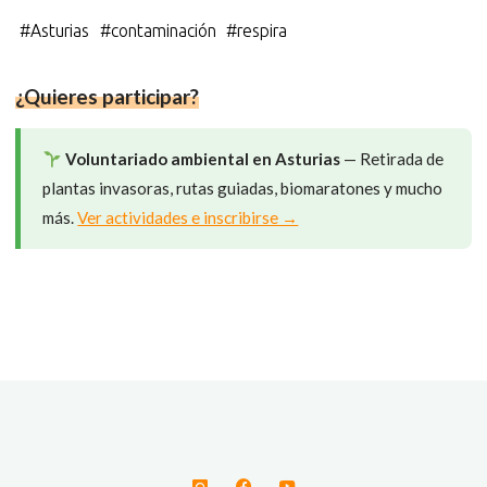
c
u
l
a
T
e
e
e
t
w
#
Asturias
#
contaminación
#
respira
b
s
g
s
i
o
k
r
A
t
o
y
a
p
t
k
m
p
e
¿Quieres participar?
r
)
Voluntariado ambiental en Asturias
— Retirada de
plantas invasoras, rutas guiadas, biomaratones y mucho
más.
Ver actividades e inscribirse →