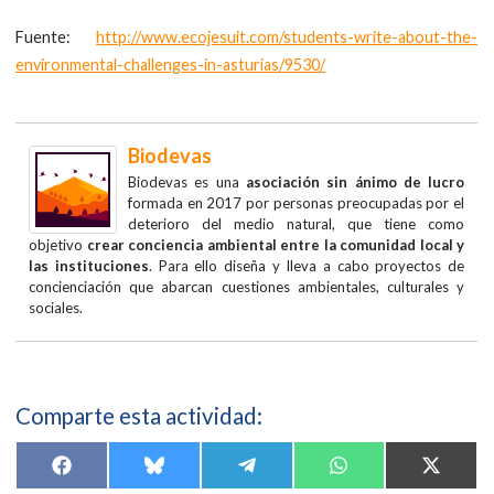
Fuente:
http://www.ecojesuit.com/students-write-about-the-
environmental-challenges-in-asturias/9530/
Biodevas
Biodevas es una
asociación sin ánimo de lucro
formada en 2017 por personas preocupadas por el
deterioro del medio natural, que tiene como
objetivo
crear conciencia ambiental entre la comunidad local y
las instituciones
. Para ello diseña y lleva a cabo proyectos de
concienciación que abarcan cuestiones ambientales, culturales y
sociales.
Comparte esta actividad:
Compartir
Compartir
Compartir
Compartir
Compar
F
B
T
W
X
en
en
en
en
en
a
l
e
h
(