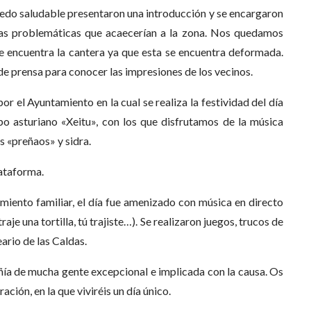
iedo saludable presentaron una introducción y se encargaron
las problemáticas que acaecerían a la zona. Nos quedamos
e encuentra la cantera ya que esta se encuentra deformada.
 prensa para conocer las impresiones de los vecinos.
 el Ayuntamiento en la cual se realiza la festividad del día
o asturiano «Xeitu», con los que disfrutamos de la música
s «preñaos» y sidra.
lataforma.
imiento familiar, el día fue amenizado con música en directo
aje una tortilla, tú trajiste…). Se realizaron juegos, trucos de
eario de las Caldas.
ía de mucha gente excepcional e implicada con la causa. Os
ión, en la que viviréis un día único.