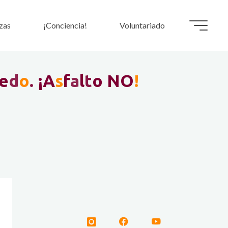
zas
¡Conciencia!
Voluntariado
e
d
o
.
¡
A
s
f
a
l
t
o
N
O
!