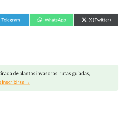
Compartir
Compartir
Compartir
Telegram
WhatsApp
X (Twitter)
en
en
en
irada de plantas invasoras, rutas guiadas,
e inscribirse →