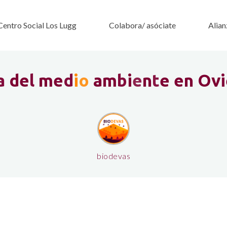
Centro Social Los Lugg
Colabora/ asóciate
Alian
a
d
e
l
m
e
d
i
o
a
m
b
i
e
n
t
e
e
n
O
v
i
biodevas