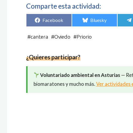
Comparte esta actividad:
Compartir
Compartir
Facebook
Bluesky
en
en
#
cantera
#
Oviedo
#
Priorio
¿Quieres participar?
Voluntariado ambiental en Asturias
— Ret
biomaratones y mucho más.
Ver actividades 