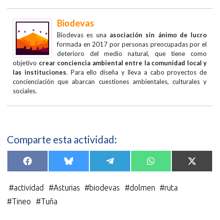
Biodevas
Biodevas es una
asociación sin ánimo de lucro
formada en 2017 por personas preocupadas por el
deterioro del medio natural, que tiene como
objetivo
crear conciencia ambiental entre la comunidad local y
las instituciones
. Para ello diseña y lleva a cabo proyectos de
concienciación que abarcan cuestiones ambientales, culturales y
sociales.
Comparte esta actividad:
Compartir
Compartir
Compartir
Compartir
Compar
F
B
T
W
X
en
en
en
en
en
a
l
e
h
(
c
u
l
a
T
e
e
e
t
w
#
actividad
#
Asturias
#
biodevas
#
dolmen
#
ruta
b
s
g
s
i
o
k
r
A
t
#
Tineo
#
Tuña
o
y
a
p
t
k
m
p
e
r