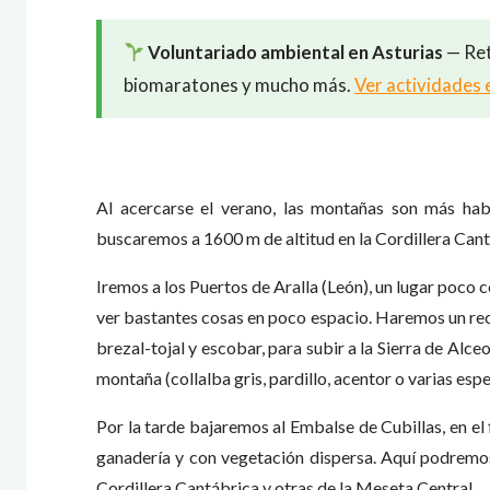
Voluntariado ambiental en Asturias
— Ret
biomaratones y mucho más.
Ver actividades 
Al acercarse el verano, las montañas son más habi
buscaremos a 1600 m de altitud en la Cordillera Cant
Iremos a los Puertos de Aralla (León), un lugar poco
ver bastantes cosas en poco espacio. Haremos un rec
brezal-tojal y escobar, para subir a la Sierra de Alc
montaña (collalba gris, pardillo, acentor o varias esp
Por la tarde bajaremos al Embalse de Cubillas, en el
ganadería y con vegetación dispersa. Aquí podremos
Cordillera Cantábrica y otras de la Meseta Central.