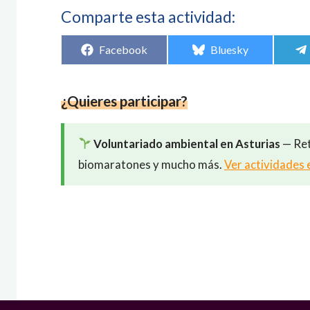
Comparte esta actividad:
Compartir
Compartir
Facebook
Bluesky
en
en
¿Quieres participar?
Voluntariado ambiental en Asturias
— Ret
biomaratones y mucho más.
Ver actividades 