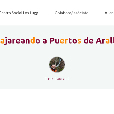
Centro Social Los Lugg
Colabora/ asóciate
Alian
P
a
j
a
r
e
a
n
d
o
a
P
u
e
r
t
o
s
d
e
A
r
a
l
Tarik Laurent