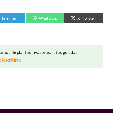
Compartir
Compartir
Compartir
Telegram
WhatsApp
X (Twitter)
en
en
en
irada de plantas invasoras, rutas guiadas,
e inscribirse →