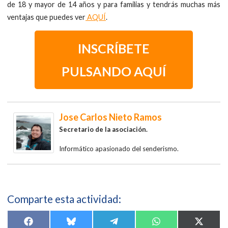
de 18 y mayor de 14 años y para familias y tendrás muchas más
ventajas que puedes ver
AQUÍ
.
INSCRÍBETE
PULSANDO AQUÍ
Jose Carlos Nieto Ramos
Secretario de la asociación.
Informático apasionado del senderismo.
Comparte esta actividad:
Compartir
Compartir
Compartir
Compartir
Compar
F
B
T
W
X