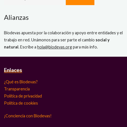
Alianzas
Biodevas apuesta por la colaboración y apoyo entre entidades y el
trabajo en red. Unámonos para ser parte el cambio
social y
natural
. Escribe a
hola@biodevas.org
para más info.
Enlaces
¿Qué es Biodevas?
Transparencia
Política de privacidad
Política de cookies
¡Conciencia con Biodevas!