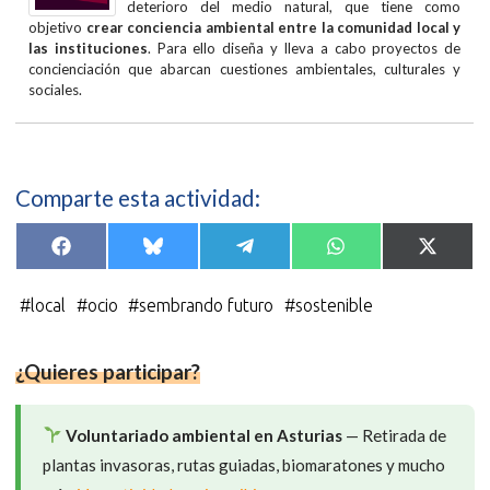
deterioro del medio natural, que tiene como
objetivo
crear conciencia ambiental entre la comunidad local y
las instituciones
. Para ello diseña y lleva a cabo proyectos de
concienciación que abarcan cuestiones ambientales, culturales y
sociales.
Comparte esta actividad:
Compartir
Compartir
Compartir
Compartir
Compar
F
B
T
W
X
en
en
en
en
en
a
l
e
h
(
c
u
l
a
T
e
e
e
t
w
#
local
#
ocio
#
sembrando futuro
#
sostenible
b
s
g
s
i
o
k
r
A
t
o
y
a
p
t
k
m
p
e
¿Quieres participar?
r
)
Voluntariado ambiental en Asturias
— Retirada de
plantas invasoras, rutas guiadas, biomaratones y mucho