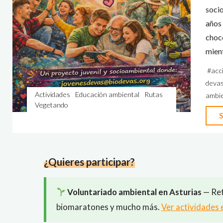
soci
años
choc
mient
#
acc
deva
Actividades
Educación ambiental
Rutas
ambie
Vegetando
S
¿Quieres participar?
Voluntariado ambiental en Asturias
— Ret
biomaratones y mucho más.
Ver actividades 