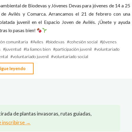
oambiental de Biodevas y Jóvenes Devas para jóvenes de 14 a 25
 de Avilés y Comarca. Arrancamos el 21 de febrero con una
olatada juvenil en el Espacio Joven de Avilés. ¡Únete y ayuda
ras lo pasas bien!
ión comunitaria
#
Aviles
#
biodevas
#
cohesión social
#
jóvenes
s
#
juventud
#
la liamos bien
#
participación juvenil
#
voluntariado
ntal
#
voluntariado juvenil
#
voluntariado social
"La
igue leyendo
liamos
bien
—
Programa
de
irada de plantas invasoras, rutas guiadas,
Voluntariado
e inscribirse →
Juvenil