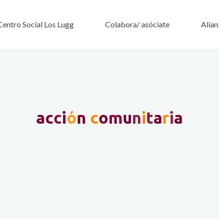
Centro Social Los Lugg
Colabora/ asóciate
Alian
a
c
c
i
ó
n
c
o
m
u
n
i
t
a
r
i
a