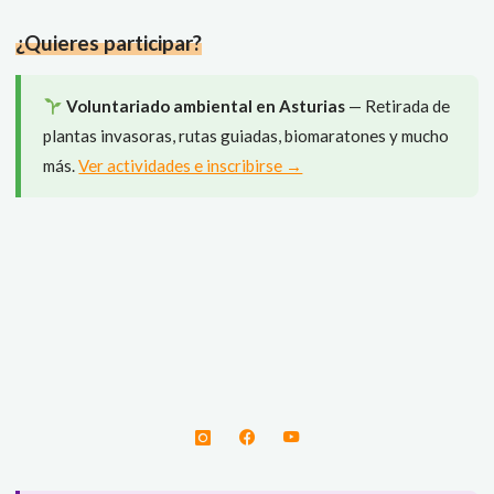
qué
¿Quieres participar?
aire
respiras?"
Voluntariado ambiental en Asturias
— Retirada de
plantas invasoras, rutas guiadas, biomaratones y mucho
más.
Ver actividades e inscribirse →