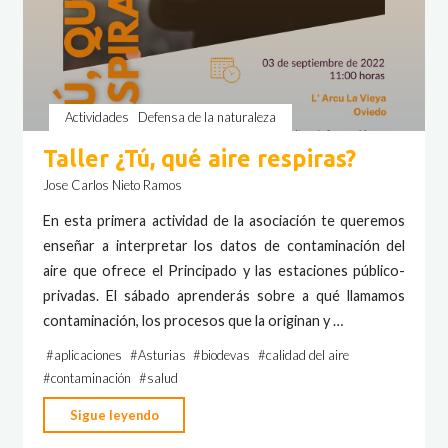
Actividades
Defensa de la naturaleza
Taller ¿Tú, qué aire respiras?
Jose Carlos Nieto Ramos
En esta primera actividad de la asociación te queremos
enseñar a interpretar los datos de contaminación del
aire que ofrece el Principado y las estaciones público-
privadas. El sábado aprenderás sobre a qué llamamos
contaminación, los procesos que la originan y …
#
aplicaciones
#
Asturias
#
biodevas
#
calidad del aire
#
contaminación
#
salud
"Taller
Sigue leyendo
¿Tú,