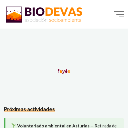
Saltar
al
contenido
f
a
y
é
u
Próximas actividades
Voluntariado ambiental en Asturias
— Retirada de