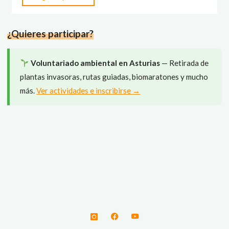
por
el
¿Quieres participar?
Fayeu:
paseo
interpretado
Voluntariado ambiental en Asturias
— Retirada de
por
plantas invasoras, rutas guiadas, biomaratones y mucho
el
más.
Ver actividades e inscribirse →
hayedo
de
Hermo"