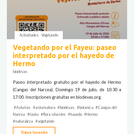
Actividades
Vegetando
Vegetando por el Fayeu: paseo
interpretado por el hayedo de
Hermo
biodevas
Paseo interpretado gratuito por el hayedo de Hermo
(Cangas del Narcea). Domingo 19 de julio, de 10:30 a
17:00. Inscripciones gratuitas en biodevas.org.
#
Asturias
#
asturnatura
#
biodevas
#
botanica
#
Cangas del
Narcea
#
fayéu
#
flora silvestre
#
hayedo
#
Hermo
#
naturaleza
#
vegetando
"Vegetando
Sigue leyendo