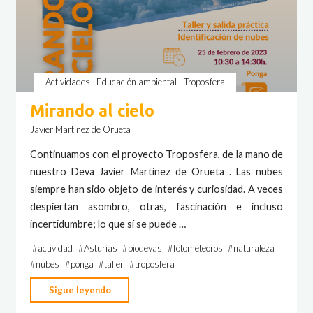
Actividades
Educación ambiental
Troposfera
Mirando al cielo
Javier Martínez de Orueta
Continuamos con el proyecto Troposfera, de la mano de
nuestro Deva Javier Martinez de Orueta . Las nubes
siempre han sido objeto de interés y curiosidad. A veces
despiertan asombro, otras, fascinación e incluso
incertidumbre; lo que sí se puede …
#
actividad
#
Asturias
#
biodevas
#
fotometeoros
#
naturaleza
#
nubes
#
ponga
#
taller
#
troposfera
"Mirando
Sigue leyendo
al