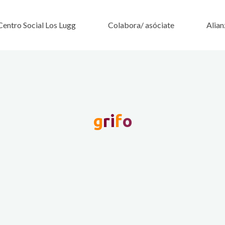
Centro Social Los Lugg
Colabora/ asóciate
Alian
g
r
i
f
o