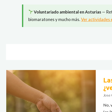
Voluntariado ambiental en Asturias
— Ret
biomaratones y mucho más.
Ver actividades 
La
¿v
Jose 
No, v
(en 2