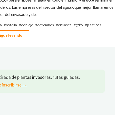
deros. Las empresas del «sector del agua», que mejor llamaremos
or del envasado y de …
a
#
botella
#
eciclaje
#
ecoembes
#
envases
#
grifo
#
plásticos
"Las
igue leyendo
empresas
del
sector
del
agua,
irada de plantas invasoras, rutas guiadas,
¿venden
e inscribirse →
agua?"