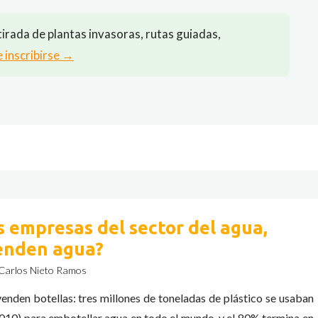
irada de plantas invasoras, rutas guiadas,
e inscribirse →
s empresas del sector del agua,
enden agua?
Carlos Nieto Ramos
enden botellas: tres millones de toneladas de plástico se usaban
010) para embotellar agua en todo el mundo, y el 80% termina en