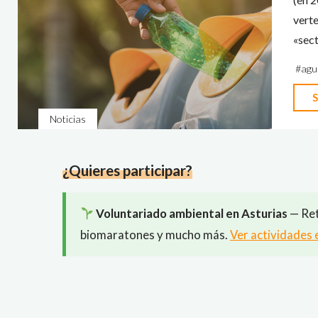
verte
«sect
#
agu
S
Noticias
¿Quieres participar?
Voluntariado ambiental en Asturias
— Ret
biomaratones y mucho más.
Ver actividades 