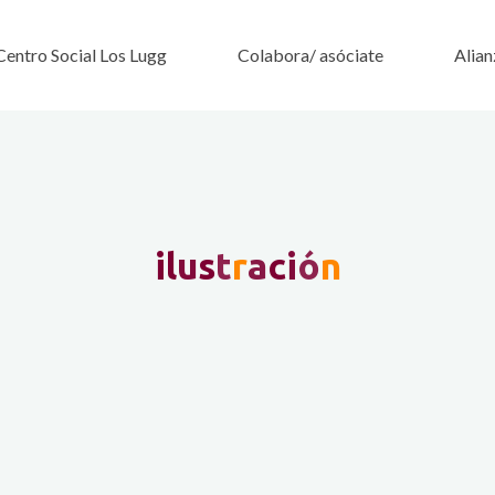
Centro Social Los Lugg
Colabora/ asóciate
Alian
i
l
u
s
t
r
a
c
i
ó
n