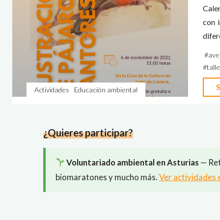
Cale
con i
difer
#
ave
#
tall
S
Actividades
Educación ambiental
¿Quieres participar?
Voluntariado ambiental en Asturias
— Ret
biomaratones y mucho más.
Ver actividades 