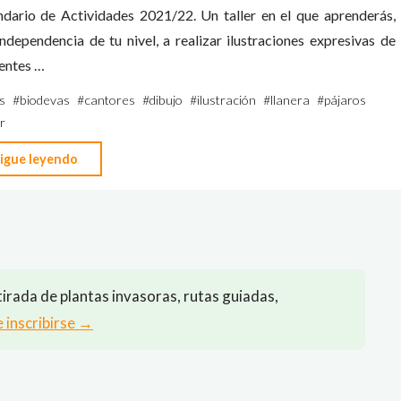
ndario de Actividades 2021/22. Un taller en el que aprenderás,
ndependencia de tu nivel, a realizar ilustraciones expresivas de
entes …
s
#
biodevas
#
cantores
#
dibujo
#
ilustración
#
llanera
#
pájaros
er
"Taller
igue leyendo
de
ilustración
de
pájaros
cantores"
irada de plantas invasoras, rutas guiadas,
e inscribirse →