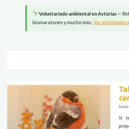
Voluntariado ambiental en Asturias
— Ret
biomaratones y mucho más.
Ver actividades 
Ta
ca
biode
Si t
prop