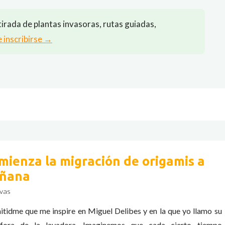
irada de plantas invasoras, rutas guiadas,
e inscribirse →
mienza la migración de origamis a
ñana
vas
itidme que me inspire en Miguel Delibes y en la que yo llamo su
fora de la lavadora. Imaginemos que cada cierto tiempo