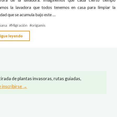
ramos la lavadora que todos tenemos en casa para limpiar la
dad que se acumula bajo este …
ñana
#
Migración
#
origamis
"Comienza
igue leyendo
la
migración
de
origamis
a
irada de plantas invasoras, rutas guiadas,
Doñana"
e inscribirse →