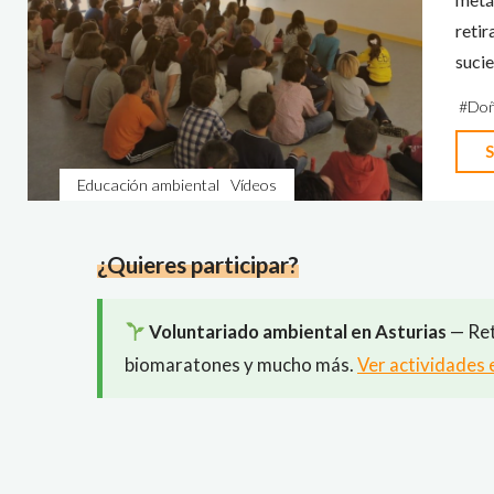
reti
sucie
#
Do
S
Educación ambiental
Vídeos
¿Quieres participar?
Voluntariado ambiental en Asturias
— Ret
biomaratones y mucho más.
Ver actividades 