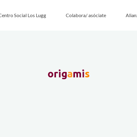
Centro Social Los Lugg
Colabora/ asóciate
Alian
o
r
i
g
a
m
i
s