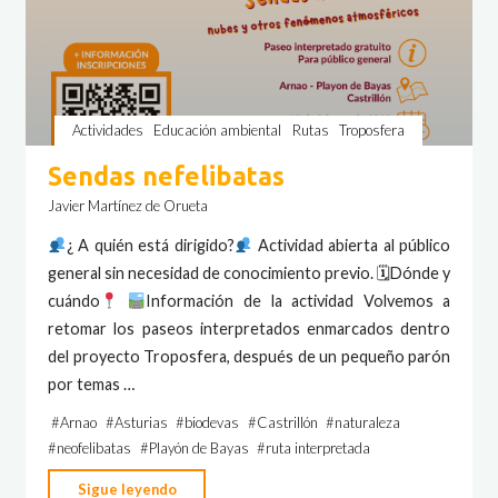
Actividades
Educación ambiental
Rutas
Troposfera
Sendas nefelibatas
Javier Martínez de Orueta
​¿ A quién está dirigido?
​ Actividad abierta al público
general sin necesidad de conocimiento previo. 🗓Dónde y
cuándo
Información de la actividad Volvemos a
retomar los paseos interpretados enmarcados dentro
del proyecto Troposfera, después de un pequeño parón
por temas …
#
Arnao
#
Asturias
#
biodevas
#
Castrillón
#
naturaleza
#
neofelibatas
#
Playón de Bayas
#
ruta interpretada
"Sendas
Sigue leyendo