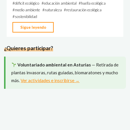
#
déficit ecológico
#
educación ambiental
#
huella ecológica
#
medio ambiente
#
naturaleza
#
restauración ecológica
#
sostenibilidad
"Día
Sigue leyendo
Mundial
del
¿Quieres participar?
Medio
Ambiente:
conocer
Voluntariado ambiental en Asturias
— Retirada de
la
plantas invasoras, rutas guiadas, biomaratones y mucho
naturaleza
más.
Ver actividades e inscribirse →
es
el
primer
paso
para
conservarla"