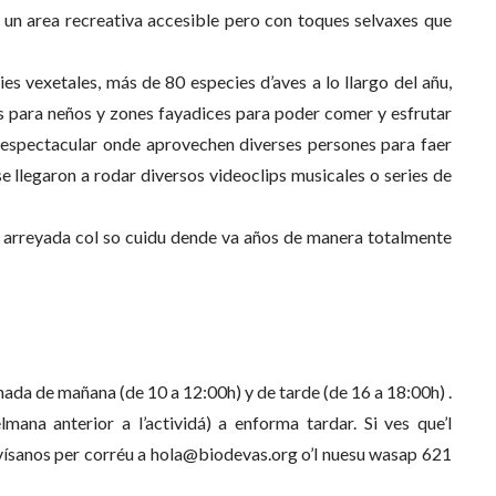
 un area recreativa accesible pero con toques selvaxes que
 vexetales, más de 80 especies d’aves a lo llargo del añu,
os para neños y zones fayadices para poder comer y esfrutar
 espectacular onde aprovechen diverses persones para faer
 llegaron a rodar diversos videoclips musicales o series de
va arreyada col so cuidu dende va años de manera totalmente
nada de mañana (de 10 a 12:00h) y de tarde (de 16 a 18:00h) .
elmana anterior a l’actividá) a enforma tardar. Si ves que’l
avísanos per corréu a hola@biodevas.org o’l nuesu wasap 621