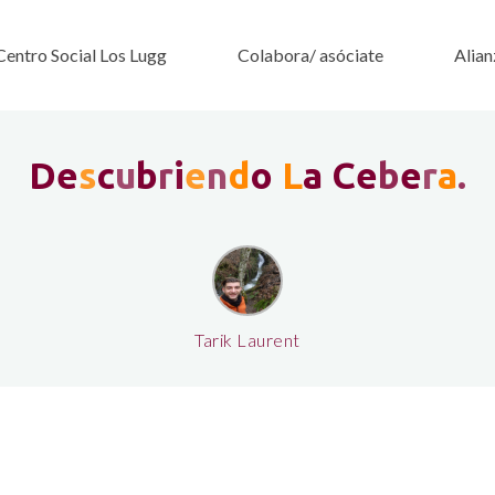
Centro Social Los Lugg
Colabora/ asóciate
Alian
D
e
s
c
u
b
r
i
e
n
d
o
L
a
C
e
b
e
r
a
.
Tarik Laurent