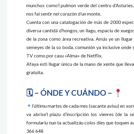
munchos como’l pulmon verde del centru d’Asturies,
nos fai sentir nel corazón d’un monte.
Cuenta con una catalogación de más de 2000 especies
diversa cantidá d’hongos, un llagu, espaciu de xueg
de la zona como área recreativa. Amás ye un llugar
semeyes de la so boda, comunión ya inclusive onde se
TV como por casu «Alma» de Netflix.
Afaya esti llugar únicu de la mano de xente que lle
gratuita.
🗓 – ÓNDE Y CUÁNDO –
l’últimu martes de cada mes (sacante avisu) en xor
va abrise’l plazu d’inscripción los vienres (de la s
formulariu nun ta actualizáu colos díes que toquen 
366 648