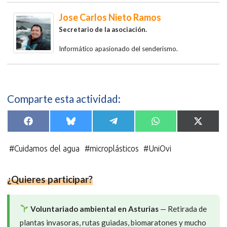
Jose Carlos Nieto Ramos
Secretario de la asociación.
Informático apasionado del senderismo.
Comparte esta actividad:
Compartir
Compartir
Compartir
Compartir
Compar
F
B
T
W
X
en
en
en
en
en
a
l
e
h
(
c
u
l
a
T
e
e
e
t
w
#
Cuidamos del agua
#
microplásticos
#
UniOvi
b
s
g
s
i
o
k
r
A
t
o
y
a
p
t
k
m
p
e
¿Quieres participar?
r
)
Voluntariado ambiental en Asturias
— Retirada de
plantas invasoras, rutas guiadas, biomaratones y mucho