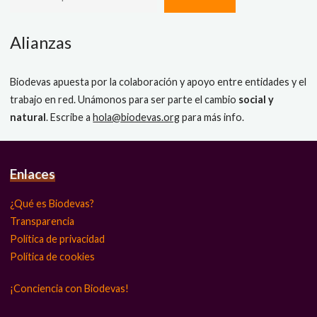
Alianzas
Biodevas apuesta por la colaboración y apoyo entre entidades y el
trabajo en red. Unámonos para ser parte el cambio
social y
natural
. Escribe a
hola@biodevas.org
para más info.
Enlaces
¿Qué es Biodevas?
Transparencia
Política de privacidad
Política de cookies
¡Conciencia con Biodevas!