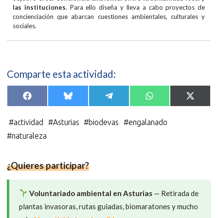
las instituciones
. Para ello diseña y lleva a cabo proyectos de
concienciación que abarcan cuestiones ambientales, culturales y
sociales.
Comparte esta actividad:
Compartir
Compartir
Compartir
Compartir
Compar
F
B
T
W
X
en
en
en
en
en
a
l
e
h
(
c
u
l
a
T
e
e
e
t
w
#
actividad
#
Asturias
#
biodevas
#
engalanado
b
s
g
s
i
o
k
r
A
t
#
naturaleza
o
y
a
p
t
k
m
p
e
r
)
¿Quieres participar?
Voluntariado ambiental en Asturias
— Retirada de
plantas invasoras, rutas guiadas, biomaratones y mucho