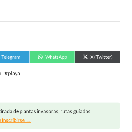
Compartir
Compartir
Compartir
Telegram
WhatsApp
X (Twitter)
en
en
en
a
#
playa
irada de plantas invasoras, rutas guiadas,
e inscribirse →