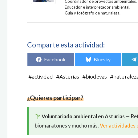
Coordinador de proyectos ambientales.
Educador e interpretador ambiental.
Guía y fotógrafo de naturaleza.
Comparte esta actividad:
Compartir
Compartir
Facebook
Bluesky
en
en
#
actividad
#
Asturias
#
biodevas
#
naturalez
¿Quieres participar?
Voluntariado ambiental en Asturias
— Ret
biomaratones y mucho más.
Ver actividades 