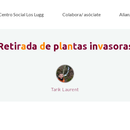
Centro Social Los Lugg
Colabora/ asóciate
Alian
R
e
t
i
r
a
d
a
d
e
p
l
a
n
t
a
s
i
n
v
a
s
o
r
a
Tarik Laurent