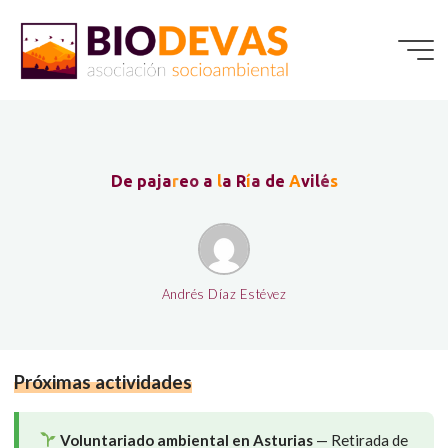
Saltar
al
contenido
D
e
p
a
j
a
r
e
o
a
l
a
R
í
a
d
e
A
v
i
l
é
s
Andrés Díaz Estévez
Próximas actividades
Voluntariado ambiental en Asturias
— Retirada de