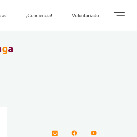
zas
¡Conciencia!
Voluntariado
n
g
a