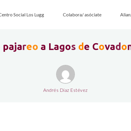
Centro Social Los Lugg
Colabora/ asóciate
Alian
e
p
a
j
a
r
e
o
a
L
a
g
o
s
d
e
C
o
v
a
d
o
Andrés Díaz Estévez