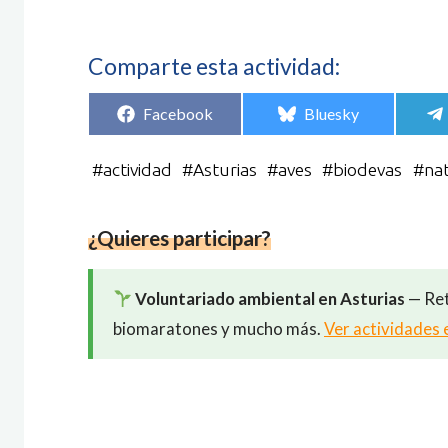
Comparte esta actividad:
Compartir
Compartir
Facebook
Bluesky
en
en
#
actividad
#
Asturias
#
aves
#
biodevas
#
na
¿Quieres participar?
Voluntariado ambiental en Asturias
— Ret
biomaratones y mucho más.
Ver actividades 