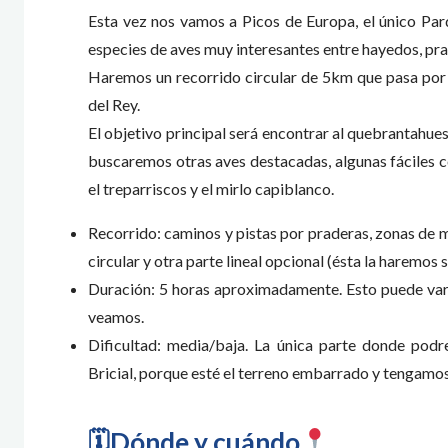
Esta vez nos vamos a Picos de Europa, el único Pa
especies de aves muy interesantes entre hayedos, pra
Haremos un recorrido circular de 5km que pasa por lo
del Rey.
El objetivo principal será encontrar al quebrantahue
buscaremos otras aves destacadas, algunas fáciles c
el treparriscos y el mirlo capiblanco.
Recorrido: caminos y pistas por praderas, zonas de m
circular y otra parte lineal opcional (ésta la haremos
Duración: 5 horas aproximadamente. Esto puede vari
veamos.
Dificultad: media/baja. La única parte donde podr
Bricial, porque esté el terreno embarrado y tengamos
🗓Dónde y cuándo