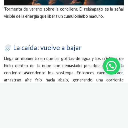
Tormenta de verano sobre la cordillera. El relámpago es la señal
visible de la energía que libera un cumulonimbo maduro.
La caída: vuelve a bajar
Llega un momento en que las gotitas de agua y los cristales de
hielo dentro de la nube son demasiado pesados para que la
corriente ascendente los sostenga. Entonces caen. Al caer,
arrastran aire frío hacia abajo, generando una corriente
descendente que golpea el suelo y se extiende en todas
direcciones: es la
ráfaga de viento frío
que precede a la lluvia y
que nota cualquiera que esté en la playa cuando la tormenta se
acerca.
Esa misma corriente descendente, al chocar contra