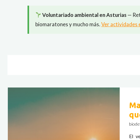
Voluntariado ambiental en Asturias
— Ret
biomaratones y mucho más.
Ver actividades 
Ma
qu
biode
El v