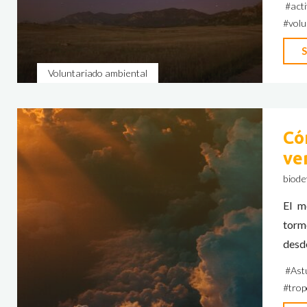
#
act
#
volu
S
Voluntariado ambiental
Có
ve
biode
El m
torme
desde
#
Ast
#
trop