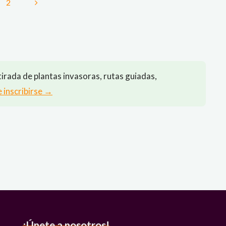
2
–
nación
Ruta
guiada
«Descubriendo
adas
el
irada de plantas invasoras, rutas guiadas,
monte
e inscribirse →
Naranco»"
¡Únete a nosotros!