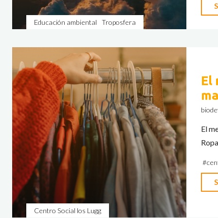
S
Educación ambiental
Troposfera
El
ma
biode
El me
Ropa,
#
cen
S
Centro Social los Lugg