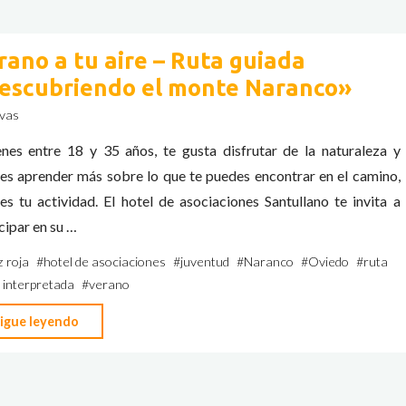
Los
Lugg:
rano a tu aire – Ruta guiada
segunda
escubriendo el monte Naranco»
mano,
comunidad
vas
y
ienes entre 18 y 35 años, te gusta disfrutar de la naturaleza y
mucho
res aprender más sobre lo que te puedes encontrar en el camino,
más"
es tu actividad. El hotel de asociaciones Santullano te invita a
cipar en su …
z roja
#
hotel de asociaciones
#
juventud
#
Naranco
#
Oviedo
#
ruta
 interpretada
#
verano
"Verano
igue leyendo
a
tu
aire