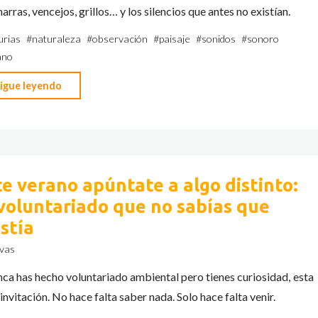
arras, vencejos, grillos… y los silencios que antes no existían.
urias
#
naturaleza
#
observación
#
paisaje
#
sonidos
#
sonoro
ano
"Mapa
igue leyendo
de
ruido
del
verano
te verano apúntate a algo distinto:
asturiano:
 voluntariado que no sabías que
lo
que
istía
se
vas
oye
nca has hecho voluntariado ambiental pero tienes curiosidad, esta
y
 invitación. No hace falta saber nada. Solo hace falta venir.
lo