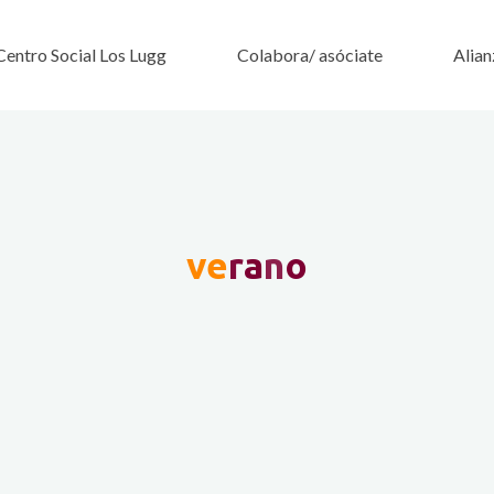
Centro Social Los Lugg
Colabora/ asóciate
Alian
v
e
r
a
n
o