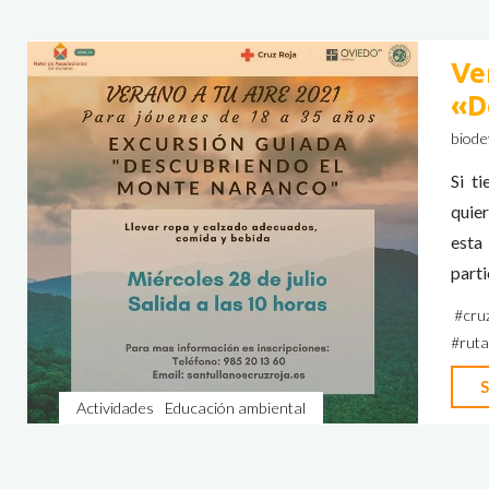
Ve
«D
biode
Si t
quie
esta 
parti
#
cru
#
ruta
S
Actividades
Educación ambiental