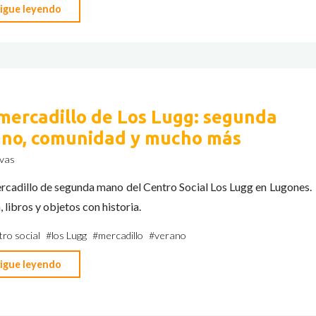
"Cómo
igue leyendo
se
forman
las
tormentas
de
 mercadillo de Los Lugg: segunda
verano
no, comunidad y mucho más
en
vas
la
cordillera"
rcadillo de segunda mano del Centro Social Los Lugg en Lugones.
 libros y objetos con historia.
tro social
#
los Lugg
#
mercadillo
#
verano
"El
igue leyendo
mercadillo
de