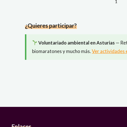
1
Pagi
de
¿Quieres participar?
entr
Voluntariado ambiental en Asturias
— Ret
biomaratones y mucho más.
Ver actividades 
Enlaces