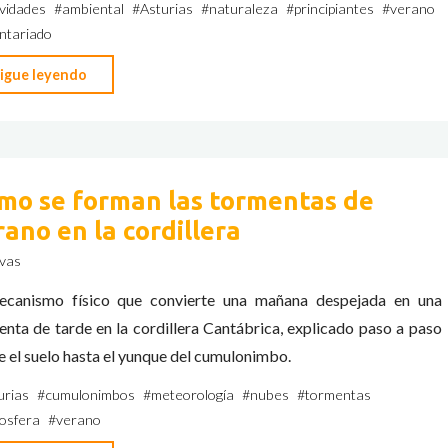
que
ividades
#
ambiental
#
Asturias
#
naturaleza
#
principiantes
#
verano
ntariado
se
ha
"Este
igue leyendo
dejado
verano
de
apúntate
oír"
a
algo
mo se forman las tormentas de
distinto:
rano en la cordillera
el
vas
voluntariado
que
ecanismo físico que convierte una mañana despejada en una
no
nta de tarde en la cordillera Cantábrica, explicado paso a paso
sabías
 el suelo hasta el yunque del cumulonimbo.
que
urias
#
cumulonimbos
#
meteorología
#
nubes
#
tormentas
existía"
osfera
#
verano