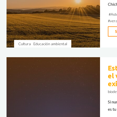
Chich
#
Ast
#
ver
S
Cultura
Educación ambiental
Es
el
ex
biode
Si nu
es tu