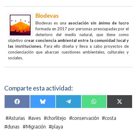
Biodevas
Biodevas es una
asociación sin ánimo de lucro
formada en 2017 por personas preocupadas por el
deterioro del medio natural, que tiene como
objetivo
crear conciencia ambiental entre la comunidad local y
las instituciones
. Para ello diseña y lleva a cabo proyectos de
concienciación que abarcan cuestiones ambientales, culturales y
sociales.
Comparte esta actividad:
Compartir
Compartir
Compartir
Compartir
Compar
F
B
T
W
X
en
en
en
en
en
a
l
e
h
(
c
u
l
a
T
e
e
e
t
w
#
Asturias
#
aves
#
chorlitejo
#
conservación
#
costa
b
s
g
s
i
o
k
r
A
t
#
dunas
#
Migración
#
playa
o
y
a
p
t
k
m
p
e