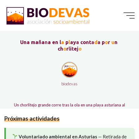
Saltar
al
contenido
U
n
a
m
a
ñ
a
n
a
e
n
l
a
p
l
a
y
a
c
o
n
t
a
d
a
p
o
r
u
n
c
h
o
r
l
i
t
e
j
o
biodevas
Un chorlitejo grande corre tras la ola en una playa asturiana al
amanecer. Una historia que explica por qué compartir la costa
Próximas actividades
sin dañarla es más fácil de lo que parece.
Voluntariado ambiental en Asturias
— Retirada de