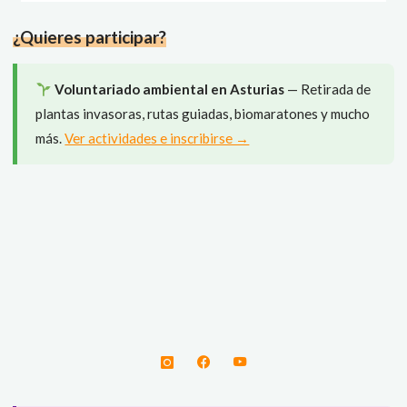
en
¿Quieres participar?
la
playa
contada
Voluntariado ambiental en Asturias
— Retirada de
por
plantas invasoras, rutas guiadas, biomaratones y mucho
un
más.
Ver actividades e inscribirse →
chorlitejo"