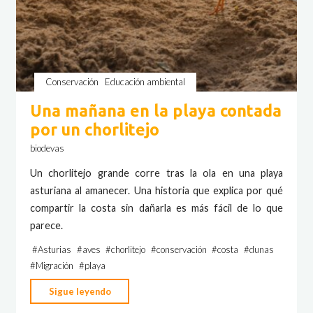
Conservación
Educación ambiental
Una mañana en la playa contada
por un chorlitejo
biodevas
Un chorlitejo grande corre tras la ola en una playa
asturiana al amanecer. Una historia que explica por qué
compartir la costa sin dañarla es más fácil de lo que
parece.
#
Asturias
#
aves
#
chorlitejo
#
conservación
#
costa
#
dunas
#
Migración
#
playa
"Una
Sigue leyendo
mañana