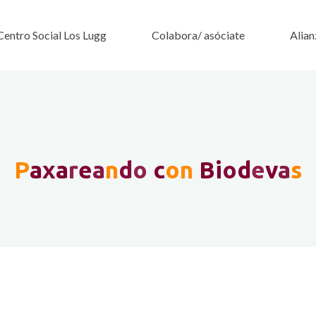
Centro Social Los Lugg
Colabora/ asóciate
Alian
P
a
x
a
r
e
a
n
d
o
c
o
n
B
i
o
d
e
v
a
s