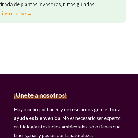
irada de plantas invasoras, rutas guiadas,
e inscribirse →
¡Únete a nosotros!
Hay mucho por hacer, y
necesitamos gente, toda
ayuda es bienvenida
. No es necesario ser experto
en biología ni estudios ambientales, sólo tienes que
traer ganas y pasión por la naturaleza.