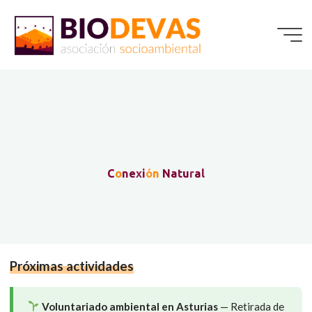
Saltar
al
contenido
C
o
n
e
x
i
ó
n
N
a
t
u
r
a
l
Próximas actividades
Voluntariado ambiental en Asturias
— Retirada de