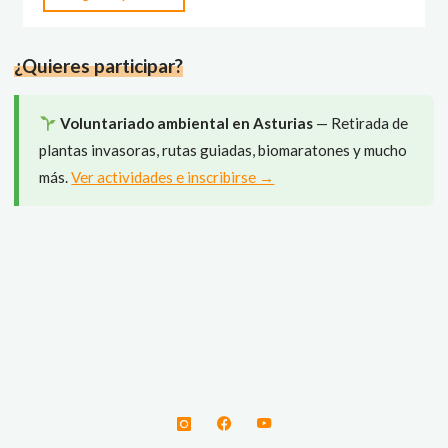
del
libro
¿Quieres participar?
«Lo
que
ocultan
Voluntariado ambiental en Asturias
— Retirada de
los
plantas invasoras, rutas guiadas, biomaratones y mucho
árboles»"
más.
Ver actividades e inscribirse →