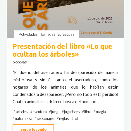
Actividades
Jornadas recreativas
Presentación del libro «Lo que
ocultan los árboles»
biodevas
“El dueño del aserradero ha desaparecido de manera
misteriosa y sin él, tanto el aserradero, como los
hogares de los animales que lo habitan están
condenados a desaparecer. ¡Pero no todo está perdido!
Cuatro animales saldrán en busca del humano …
#
árboles
#
aventura
#
juego
#
jugadores
#
libro
#
magia
#
naturaleza
#
personajes
#
reglas
#
rol
"Presentación
Sigue leyendo