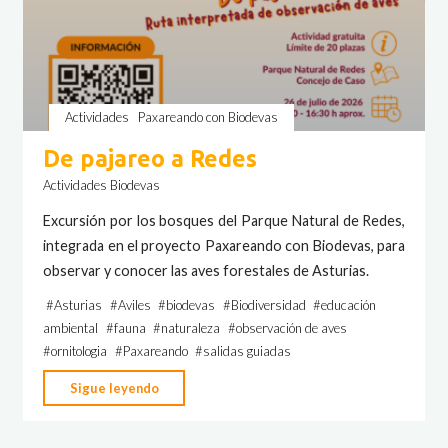
Actividades
Paxareando con Biodevas
De pajareo a Redes
Actividades Biodevas
Excursión por los bosques del Parque Natural de Redes,
integrada en el proyecto Paxareando con Biodevas, para
observar y conocer las aves forestales de Asturias.
#
Asturias
#
Aviles
#
biodevas
#
Biodiversidad
#
educación
ambiental
#
fauna
#
naturaleza
#
observación de aves
#
ornitologia
#
Paxareando
#
salidas guiadas
"De
Sigue leyendo
pajareo
a