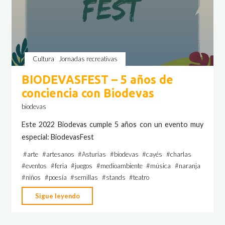
Cultura
Jornadas recreativas
BIODEVASFEST – 5 años de
conciencia con Biodevas
biodevas
Este 2022 Biodevas cumple 5 años con un evento muy
especial: BiodevasFest
#
arte
#
artesanos
#
Asturias
#
biodevas
#
cayés
#
charlas
#
eventos
#
feria
#
juegos
#
medioambiente
#
música
#
naranja
#
niños
#
poesía
#
semillas
#
stands
#
teatro
"BIODEVASFEST
Sigue leyendo
–
5