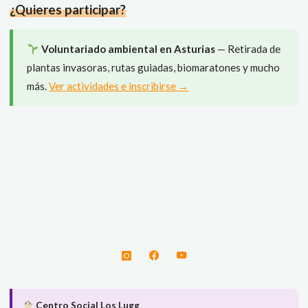
¿Quieres participar?
años
de
conciencia
Voluntariado ambiental en Asturias
— Retirada de
con
plantas invasoras, rutas guiadas, biomaratones y mucho
Biodevas"
más.
Ver actividades e inscribirse →
Centro Social Los Lugg