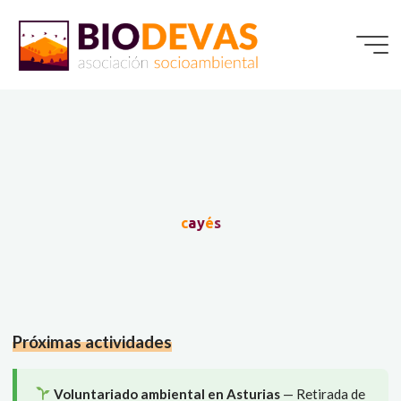
Saltar
al
contenido
c
a
y
é
s
Próximas actividades
Voluntariado ambiental en Asturias
— Retirada de