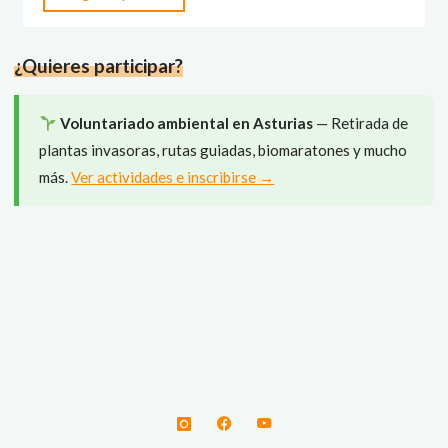
programa
de
¿Quieres participar?
Paxarinos
TV"
Voluntariado ambiental en Asturias
— Retirada de
plantas invasoras, rutas guiadas, biomaratones y mucho
más.
Ver actividades e inscribirse →