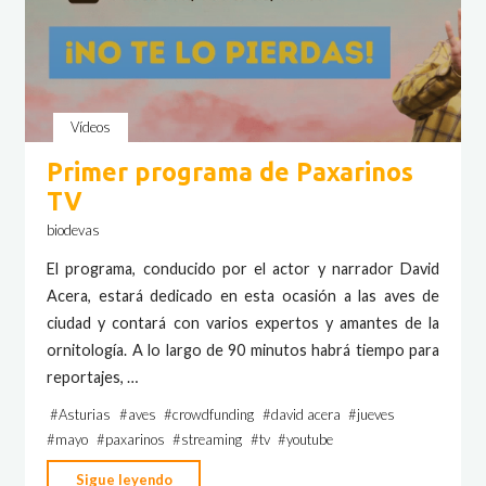
Vídeos
Primer programa de Paxarinos
TV
biodevas
El programa, conducido por el actor y narrador David
Acera, estará dedicado en esta ocasión a las aves de
ciudad y contará con varios expertos y amantes de la
ornitología. A lo largo de 90 minutos habrá tiempo para
reportajes, …
#
Asturias
#
aves
#
crowdfunding
#
david acera
#
jueves
#
mayo
#
paxarinos
#
streaming
#
tv
#
youtube
"Primer
Sigue leyendo