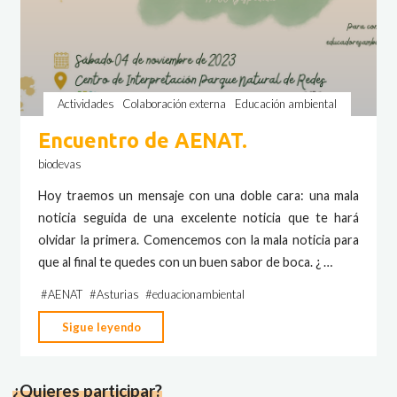
Actividades
Colaboración externa
Educación ambiental
Encuentro de AENAT.
biodevas
Hoy traemos un mensaje con una doble cara: una mala
noticia seguida de una excelente noticia que te hará
olvidar la primera. Comencemos con la mala noticia para
que al final te quedes con un buen sabor de boca. ¿ …
#
AENAT
#
Asturias
#
eduacionambiental
"Encuentro
Sigue leyendo
de
AENAT."
¿Quieres participar?