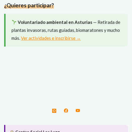
¿Quieres participar?
tu
sensibilidad"
Voluntariado ambiental en Asturias
— Retirada de
plantas invasoras, rutas guiadas, biomaratones y mucho
más.
Ver actividades e inscribirse →