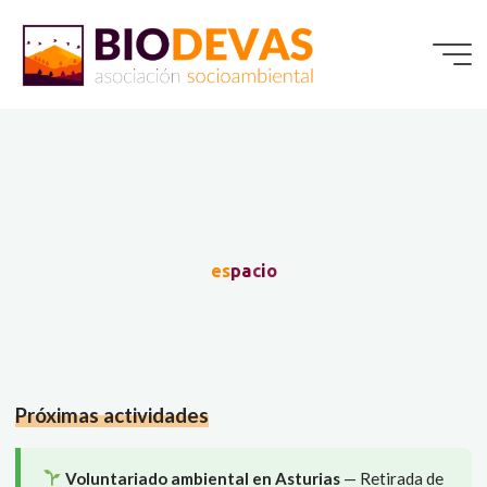
Saltar
al
contenido
e
s
p
a
c
i
o
Próximas actividades
Voluntariado ambiental en Asturias
— Retirada de