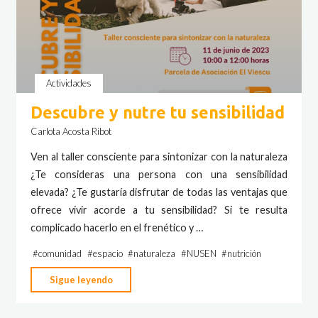
Actividades
Descubre y nutre tu sensibilidad
Carlota Acosta Ribot
Ven al taller consciente para sintonizar con la naturaleza
¿Te consideras una persona con una sensibilidad
elevada? ¿Te gustaría disfrutar de todas las ventajas que
ofrece vivir acorde a tu sensibilidad? Si te resulta
complicado hacerlo en el frenético y …
#
comunidad
#
espacio
#
naturaleza
#
NUSEN
#
nutrición
"Descubre
Sigue leyendo
y
nutre