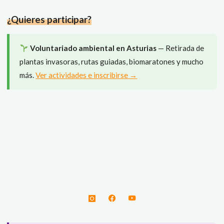
el
¿Quieres participar?
MIDE?"
Voluntariado ambiental en Asturias
— Retirada de
plantas invasoras, rutas guiadas, biomaratones y mucho
más.
Ver actividades e inscribirse →