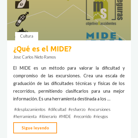
Cultura
¿Qué es el MIDE?
Jose Carlos Nieto Ramos
El MIDE es un método para valorar la dificultad y
compromiso de las excursiones. Crea una escala de
graduación de las dificultades técnicas y físicas de los
recorridos, permitiendo clasificarlos para una mejor
información. Es una herramienta destinada a los …
#
desplazamientos
#
dificultad
#
esfuerzo
#
excursiones
#
herramienta
#
itinerario
#
MIDE
#
recorrido
#
riesgos
"¿Qué
Sigue leyendo
es