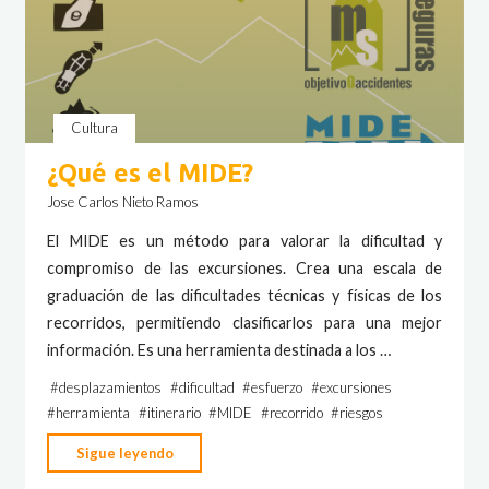
Cultura
¿Qué es el MIDE?
Jose Carlos Nieto Ramos
El MIDE es un método para valorar la dificultad y
compromiso de las excursiones. Crea una escala de
graduación de las dificultades técnicas y físicas de los
recorridos, permitiendo clasificarlos para una mejor
información. Es una herramienta destinada a los …
#
desplazamientos
#
dificultad
#
esfuerzo
#
excursiones
#
herramienta
#
itinerario
#
MIDE
#
recorrido
#
riesgos
"¿Qué
Sigue leyendo
es