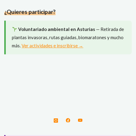
el
¿Quieres participar?
MIDE?"
Voluntariado ambiental en Asturias
— Retirada de
plantas invasoras, rutas guiadas, biomaratones y mucho
más.
Ver actividades e inscribirse →