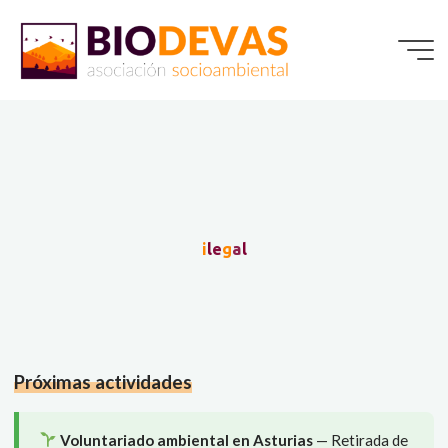
Saltar
al
contenido
i
l
e
g
a
l
Próximas actividades
Voluntariado ambiental en Asturias
— Retirada de