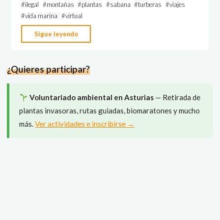
#
ilegal
#
montañas
#
plantas
#
sabana
#
turberas
#
viajes
#
vida marina
#
virtual
"Hazte
Sigue leyendo
salvaje
por
¿Quieres participar?
la
vida
–
Voluntariado ambiental en Asturias
— Retirada de
Aventuras
plantas invasoras, rutas guiadas, biomaratones y mucho
virtuales
más.
Ver actividades e inscribirse →
por
los
ecosistemas"