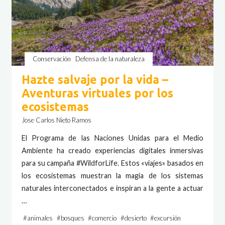
Conservación
Defensa de la naturaleza
Hazte salvaje por la vida –
Aventuras virtuales por los
ecosistemas
Jose Carlos Nieto Ramos
El Programa de las Naciones Unidas para el Medio
Ambiente ha creado experiencias digitales inmersivas
para su campaña #WildforLife. Estos «viajes» basados en
los ecosistemas muestran la magia de los sistemas
naturales interconectados e inspiran a la gente a actuar
…
#
animales
#
bosques
#
comercio
#
desierto
#
excursión