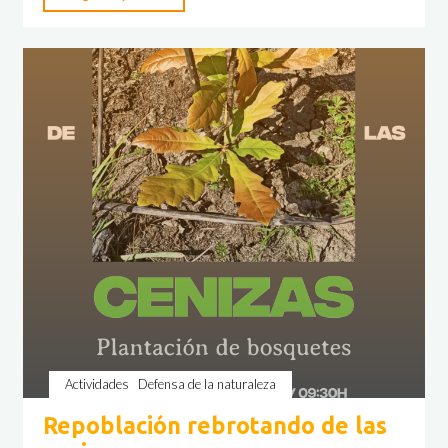
Roble
nos
habla
de
los
incendios
forestales"
Actividades
Defensa de la naturaleza
Repoblación rebrotando de las