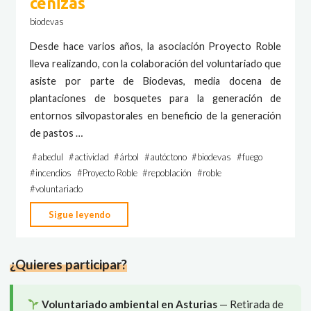
cenizas
biodevas
Desde hace varios años, la asociación Proyecto Roble
lleva realizando, con la colaboración del voluntariado que
asiste por parte de Biodevas, media docena de
plantaciones de bosquetes para la generación de
entornos silvopastorales en beneficio de la generación
de pastos …
#
abedul
#
actividad
#
árbol
#
autóctono
#
biodevas
#
fuego
#
incendios
#
Proyecto Roble
#
repoblación
#
roble
#
voluntariado
"Repoblación
Sigue leyendo
rebrotando
de
¿Quieres participar?
las
cenizas"
Voluntariado ambiental en Asturias
— Retirada de