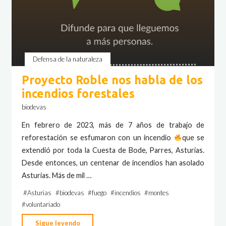
Defensa de la naturaleza
Proyecto Roble nos habla de los
incendios forestales
biodevas
En febrero de 2023, más de 7 años de trabajo de
reforestación se esfumaron con un incendio
que se
extendió por toda la Cuesta de Bode, Parres, Asturias.
Desde entonces, un centenar de incendios han asolado
Asturias. Más de mil …
#
Asturias
#
biodevas
#
fuego
#
incendios
#
montes
#
voluntariado
"Proyecto
Sigue leyendo