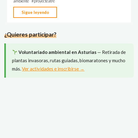
ambiente
#
proyecteatre
"ProyecTeatre:
Sigue leyendo
Las
estaciones
¿Quieres participar?
(Les
saisons)
2015"
Voluntariado ambiental en Asturias
— Retirada de
plantas invasoras, rutas guiadas, biomaratones y mucho
más.
Ver actividades e inscribirse →