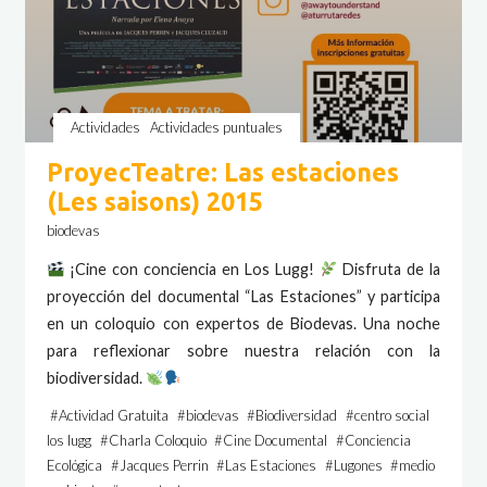
Actividades
Actividades puntuales
ProyecTeatre: Las estaciones
(Les saisons) 2015
biodevas
¡Cine con conciencia en Los Lugg!
Disfruta de la
proyección del documental “Las Estaciones” y participa
en un coloquio con expertos de Biodevas. Una noche
para reflexionar sobre nuestra relación con la
biodiversidad.
#
Actividad Gratuita
#
biodevas
#
Biodiversidad
#
centro social
los lugg
#
Charla Coloquio
#
Cine Documental
#
Conciencia
Ecológica
#
Jacques Perrin
#
Las Estaciones
#
Lugones
#
medio