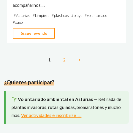
acompañarnos …
#
Asturias
#
Limpieza
#
plásticos
#
playa
#
voluntariado
#
xagón
"Actividad
Sigue leyendo
–
Limpieza
de
1
2
la
Paginación
playa
de
de
¿Quieres participar?
los
entradas
Quebrantos"
Voluntariado ambiental en Asturias
— Retirada de
plantas invasoras, rutas guiadas, biomaratones y mucho
más.
Ver actividades e inscribirse →