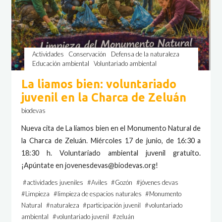
Actividades
Conservación
Defensa de la naturaleza
Educación ambiental
Voluntariado ambiental
La liamos bien: voluntariado
juvenil en la Charca de Zeluán
biodevas
Nueva cita de La liamos bien en el Monumento Natural de
la Charca de Zeluán. Miércoles 17 de junio, de 16:30 a
18:30 h. Voluntariado ambiental juvenil gratuito.
¡Apúntate en jovenesdevas@biodevas.org!
#
actividades juveniles
#
Aviles
#
Gozón
#
jóvenes devas
#
Limpieza
#
limpieza de espacios naturales
#
Monumento
Natural
#
naturaleza
#
participación juvenil
#
voluntariado
ambiental
#
voluntariado juvenil
#
zeluán