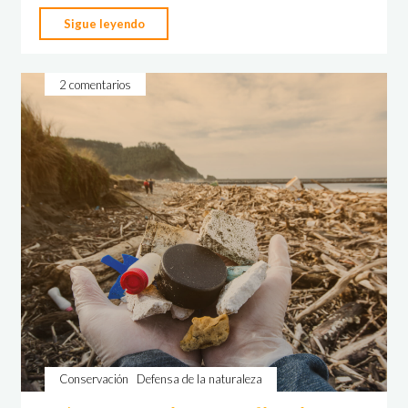
"La
Sigue leyendo
liamos
bien:
2 comentarios
voluntariado
juvenil
en
la
Charca
de
Zeluán"
Conservación
Defensa de la naturaleza