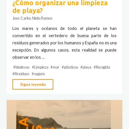
¿Cómo organizar una limpieza
de playa?
Jose Carlos Nieto Ramos
Los mares y océanos de todo el planeta se han
convertido en el vertedero de buena parte de los
residuos generados por los humanos y España no es una
excepción. En algunos casos, esta realidad se puede
observar en los …
#
biodevas
#
Limpieza
#
mar
#
plásticos
#
playa
#
Recogida
#
Residuos
#
seguro
"¿Cómo
Sigue leyendo
organizar
una
limpieza
de
playa?"