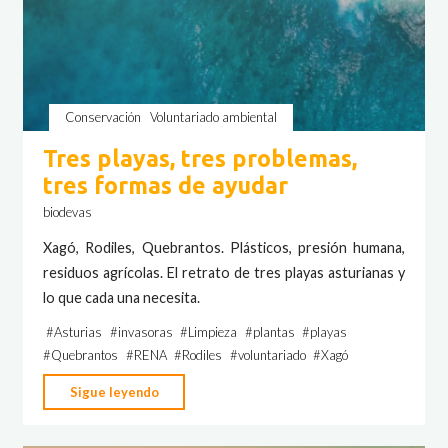
Conservación
Voluntariado ambiental
Tres playas, tres problemas,
tres formas de ayudar
biodevas
Xagó, Rodiles, Quebrantos. Plásticos, presión humana,
residuos agrícolas. El retrato de tres playas asturianas y
lo que cada una necesita.
#
Asturias
#
invasoras
#
Limpieza
#
plantas
#
playas
#
Quebrantos
#
RENA
#
Rodiles
#
voluntariado
#
Xagó
"Tres
Sigue leyendo
playas,
tres