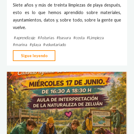
Siete años y más de treinta limpiezas de playa después,
esto es lo que hemos aprendido sobre materiales,
ayuntamientos, datos y, sobre todo, sobre la gente que
vuelve.
#
aprendizaje
#
Asturias
#
basura
#
costa
#
Limpieza
#
marina
#
playa
#
voluntariado
"Lo
Sigue leyendo
que
aprendí
organizando
treinta
limpiezas
de
costa"