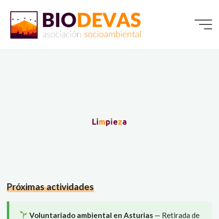
Saltar
al
contenido
L
i
m
p
i
e
z
a
Próximas actividades
Voluntariado ambiental en Asturias
— Retirada de