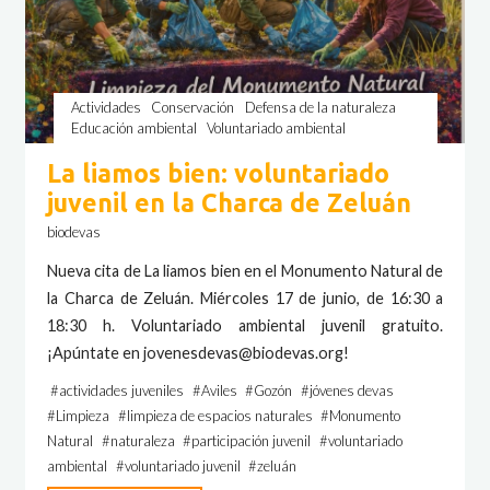
Actividades
Conservación
Defensa de la naturaleza
Educación ambiental
Voluntariado ambiental
La liamos bien: voluntariado
juvenil en la Charca de Zeluán
biodevas
Nueva cita de La liamos bien en el Monumento Natural de
la Charca de Zeluán. Miércoles 17 de junio, de 16:30 a
18:30 h. Voluntariado ambiental juvenil gratuito.
¡Apúntate en jovenesdevas@biodevas.org!
#
actividades juveniles
#
Aviles
#
Gozón
#
jóvenes devas
#
Limpieza
#
limpieza de espacios naturales
#
Monumento
Natural
#
naturaleza
#
participación juvenil
#
voluntariado
ambiental
#
voluntariado juvenil
#
zeluán