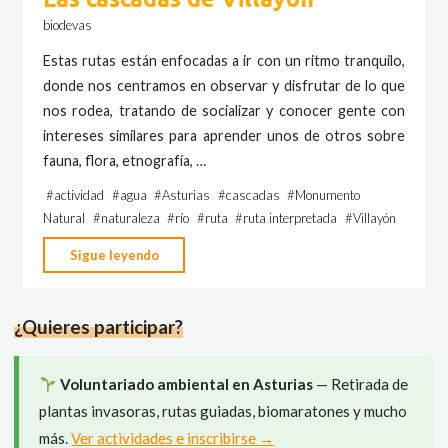
biodevas
Estas rutas están enfocadas a ir con un ritmo tranquilo,
donde nos centramos en observar y disfrutar de lo que
nos rodea, tratando de socializar y conocer gente con
intereses similares para aprender unos de otros sobre
fauna, flora, etnografía, …
#
actividad
#
agua
#
Asturias
#
cascadas
#
Monumento
Natural
#
naturaleza
#
río
#
ruta
#
ruta interpretada
#
Villayón
"Las
Sigue leyendo
cascadas
de
¿Quieres participar?
Villayón"
Voluntariado ambiental en Asturias
— Retirada de
plantas invasoras, rutas guiadas, biomaratones y mucho
más.
Ver actividades e inscribirse →