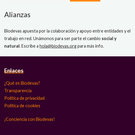
Alianzas
Biodevas apuesta por la colaboración y apoyo entre entidades y el
trabajo en red. Unámonos para ser parte el cambio
social y
natural
. Escribe a
hola@biodevas.org
para más info.
Enlaces
¿Qué es Biodevas?
Transparencia
Política de privacidad
Política de cookies
¡Conciencia con Biodevas!