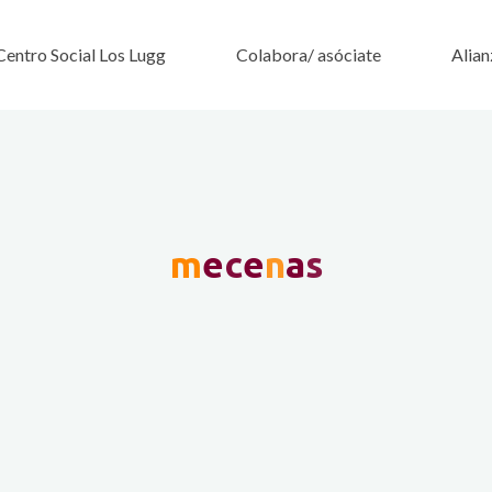
Centro Social Los Lugg
Colabora/ asóciate
Alian
m
e
c
e
n
a
s