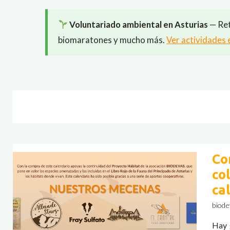
Voluntariado ambiental en Asturias
— Ret
biomaratones y mucho más.
Ver actividades 
Co
co
ca
biode
Hay 