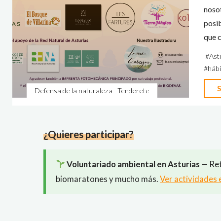
noso
posib
que 
#
Ast
#
hábi
S
Defensa de la naturaleza
Tenderete
¿Quieres participar?
Voluntariado ambiental en Asturias
— Ret
biomaratones y mucho más.
Ver actividades 