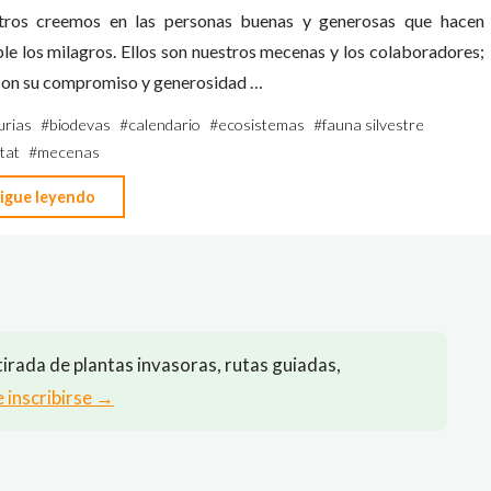
tros creemos en las personas buenas y generosas que hacen
le los milagros. Ellos son nuestros mecenas y los colaboradores;
con su compromiso y generosidad …
urias
#
biodevas
#
calendario
#
ecosistemas
#
fauna silvestre
tat
#
mecenas
"Conoce
igue leyendo
a
nuestros
mecenas
y
colaboradores
irada de plantas invasoras, rutas guiadas,
(puntos
e inscribirse →
de
venta)
del