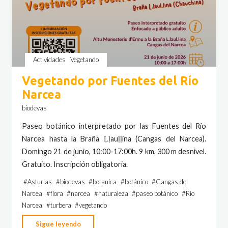
Actividades
Vegetando
Vegetando por Fuentes del Río
Narcea
biodevas
Paseo botánico interpretado por las Fuentes del Río
Narcea hasta la Braña Ḷḷauḷḷina (Cangas del Narcea).
Domingo 21 de junio, 10:00-17:00h. 9 km, 300 m desnivel.
Gratuito. Inscripción obligatoria.
#
Asturias
#
biodevas
#
botanica
#
botánico
#
Cangas del
Narcea
#
flora
#
narcea
#
naturaleza
#
paseo botánico
#
Río
Narcea
#
turbera
#
vegetando
"Vegetando
Sigue leyendo