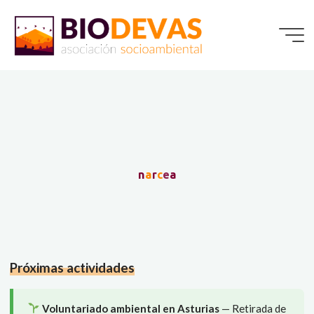
Saltar
al
contenido
n
a
r
c
e
a
Próximas actividades
Voluntariado ambiental en Asturias
— Retirada de