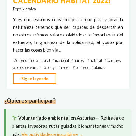
CALENDARIO HÁBITAT 2022!
Pepo Maralva
Y es que estamos convencidos de que para valorar la
naturaleza tenemos que ser capaces de despertar en
nosotros mismos valores olvidados: la importancia del
esfuerzo, la grandeza de la solidaridad, el gusto por
hacer las cosas bien y la …
#
calendario
#
hábitat
#
nacional
#
narcea
#
natural
#
parques
#
picos de europa
#
ponga
#
redes
#
somiedo
#
ubiñas
"¡Ya
Sigue leyendo
tenemos
el
¿Quieres participar?
nuevo
CALENDARIO
HÁBITAT
Voluntariado ambiental en Asturias
— Retirada de
2022!"
plantas invasoras, rutas guiadas, biomaratones y mucho
más.
Ver actividades e inscribirse →