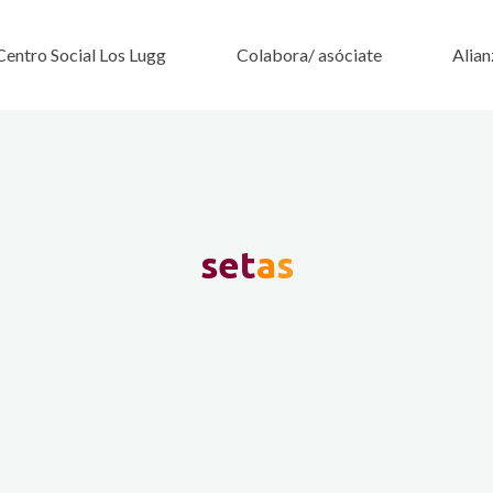
Centro Social Los Lugg
Colabora/ asóciate
Alian
s
e
t
a
s