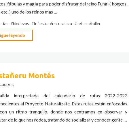
os, fábulas y magia para poder disfrutar del reino Fungi ( hongos,
 etc..) uno de los reinos mas …
urias
#
biodevas
#
Infiesto
#
naturaleza
#
setas
#
taller
"El
igue leyendo
mundo
de
las
setas"
stañeru Montés
 Laurent
lida interpretada del calendario de rutas 2022-2023
necientes al Proyecto Naturalízate. Estas rutas están enfocadas
 con un ritmo tranquilo, donde nos centramos en observar y
utar de lo que nos rodea, tratando de socializar y conocer gente …