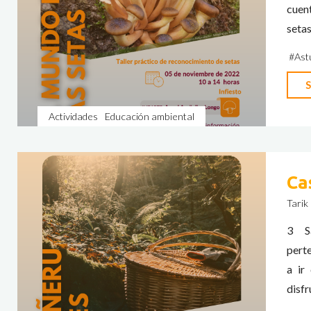
cuent
setas
#
Ast
S
Actividades
Educación ambiental
Ca
Tarik
3 Sa
perte
a ir
disfr