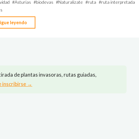
vidad
#
Asturias
#
biodevas
#
Naturalizate
#
ruta
#
ruta interpretada
as
"Castañeru
igue leyendo
Montés"
irada de plantas invasoras, rutas guiadas,
e inscribirse →