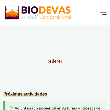
Saltar
al
contenido
t
a
l
l
e
r
e
s
Próximas actividades
Voluntariado ambiental en Asturias
— Retirada de