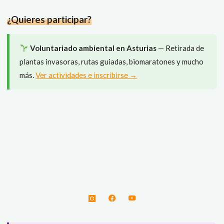
día
¿Quieres participar?
de
la
Tierra!"
Voluntariado ambiental en Asturias
— Retirada de
plantas invasoras, rutas guiadas, biomaratones y mucho
más.
Ver actividades e inscribirse →