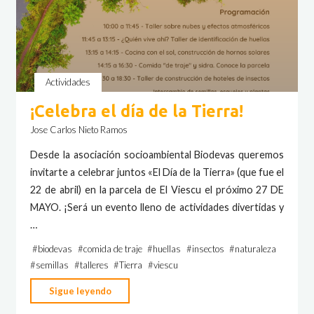
Actividades
¡Celebra el día de la Tierra!
Jose Carlos Nieto Ramos
Desde la asociación socioambiental Biodevas queremos
invitarte a celebrar juntos «El Día de la Tierra» (que fue el
22 de abril) en la parcela de El Viescu el próximo 27 DE
MAYO. ¡Será un evento lleno de actividades divertidas y
…
#
biodevas
#
comida de traje
#
huellas
#
insectos
#
naturaleza
#
semillas
#
talleres
#
Tierra
#
viescu
"¡Celebra
Sigue leyendo
el