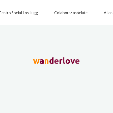
Centro Social Los Lugg
Colabora/ asóciate
Alian
w
a
n
d
e
r
l
o
v
e