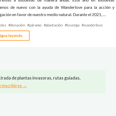
amos de nuevo con la ayuda de Wanderlove para la acción y
gación en favor de nuestro medio natural. Durante el 2021, …
oles
#
donación
#
páramo
#
plantación
#
teverga
#
wanderlove
"Plantaciones
igue leyendo
de
árboles
con
Biodevas,
¿es
irada de plantas invasoras, rutas guiadas,
posible?"
e inscribirse →