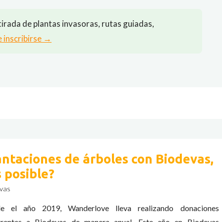
irada de plantas invasoras, rutas guiadas,
e inscribirse →
antaciones de árboles con Biodevas,
s posible?
vas
e el año 2019, Wanderlove lleva realizando donaciones
rrentes a Biodevas de manera anual. Este año en Biodevas