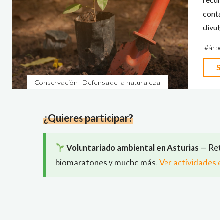
cont
divul
#
árb
S
Conservación
Defensa de la naturaleza
¿Quieres participar?
Voluntariado ambiental en Asturias
— Ret
biomaratones y mucho más.
Ver actividades 