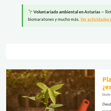
Voluntariado ambiental en Asturias
— Ret
biomaratones y mucho más.
Ver actividades 
Pl
¿e
biode
Desd
recu