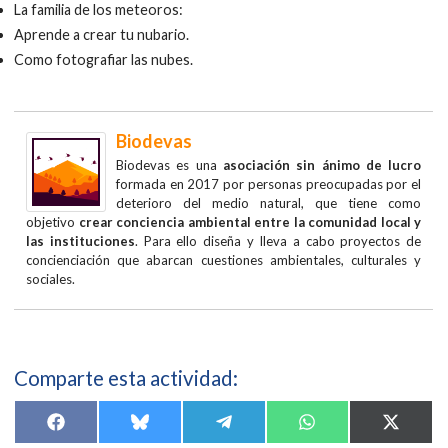
La familia de los meteoros:
Aprende a crear tu nubario.
Como fotografiar las nubes.
Biodevas
Biodevas es una
asociación sin ánimo de lucro
formada en 2017 por personas preocupadas por el
deterioro del medio natural, que tiene como
objetivo
crear conciencia ambiental entre la comunidad local y
las instituciones
. Para ello diseña y lleva a cabo proyectos de
concienciación que abarcan cuestiones ambientales, culturales y
sociales.
Comparte esta actividad:
Compartir
Compartir
Compartir
Compartir
Compar
F
B
T
W
X
en
en
en
en
en
a
l
e
h
(