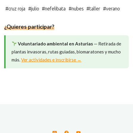
c
u
l
a
T
e
e
e
t
w
#
cruz roja
#
julio
#
nefelibata
#
nubes
#
taller
#
verano
b
s
g
s
i
o
k
r
A
t
o
y
a
p
t
k
m
p
e
¿Quieres participar?
r
)
Voluntariado ambiental en Asturias
— Retirada de
plantas invasoras, rutas guiadas, biomaratones y mucho
más.
Ver actividades e inscribirse →