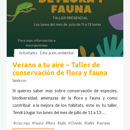
meandros
del
Nora"
Actividades
Educación ambiental
Verano a tu aire – Taller de
conservación de flora y fauna
biodevas
Si quieres saber más sobre conservación de especies,
biodiversidad, amenazas de la flora y fauna y como
contribuir a la mejora de los hábitats, este es tu taller.
Tendrá lugar los lunes del mes de julio de 11 a 13 …
#
cruz roja
#
fauna
#
flora
#
julio
#
Oviedo
#
taller
#
verano