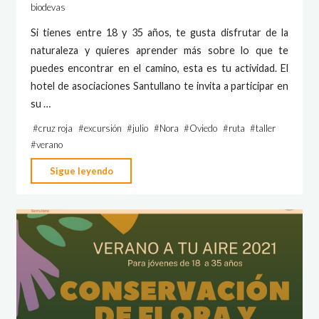
biodevas
Si tienes entre 18 y 35 años, te gusta disfrutar de la
naturaleza y quieres aprender más sobre lo que te
puedes encontrar en el camino, esta es tu actividad. El
hotel de asociaciones Santullano te invita a participar en
su …
#
cruz roja
#
excursión
#
julio
#
Nora
#
Oviedo
#
ruta
#
taller
#
verano
"Verano
Sigue leyendo
a
tu
aire
–
Excursión
guiada
a
los