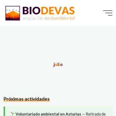
Saltar
al
contenido
j
u
l
i
o
Próximas actividades
Voluntariado ambiental en Asturias
— Retirada de