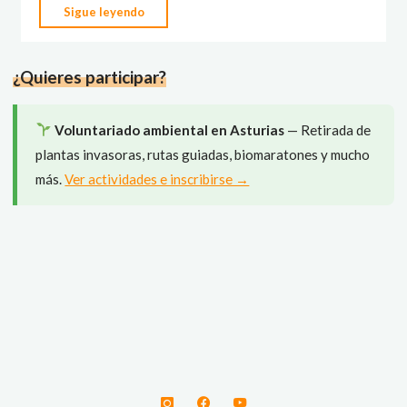
"Verano
Sigue leyendo
a
tu
¿Quieres participar?
aire
–
Taller
Voluntariado ambiental en Asturias
— Retirada de
de
plantas invasoras, rutas guiadas, biomaratones y mucho
conservación
más.
Ver actividades e inscribirse →
de
flora
y
fauna"