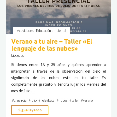
Actividades
Educación ambiental
Verano a tu aire – Taller «El
lenguaje de las nubes»
biodevas
Si tienes entre 18 y 35 años y quieres aprender a
interpretar a través de la observación del cielo el
significado de las nubes este es tu taller Es
completamente gratuito y tendrá lugar los viernes del
mes de julio …
#
cruz roja
#
julio
#
nefelibata
#
nubes
#
taller
#
verano
"Verano
Sigue leyendo
a