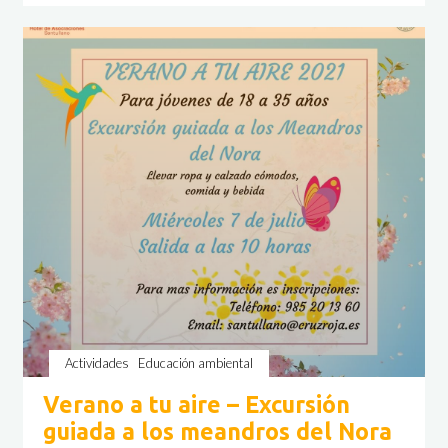
tu
aire
–
Taller
«El
lenguaje
de
las
nubes»"
Actividades
Educación ambiental
Verano a tu aire – Excursión
guiada a los meandros del Nora